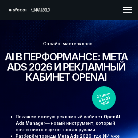
Онлайн-мастеркласс
AI В ПЕРФОРМАНСЕ: META
ADS 2026 И РЕКЛАМНЫЙ
КАБИНЕТ OPENAI
23 июня
в 18:00
М
С
К
Покажем вживую рекламный кабинет
OpenAI
Ads Manager
— новый инструмент, который
почти никто ещё не трогал руками
Разберём тренды
Meta Ads 2026
: где ИИ уже