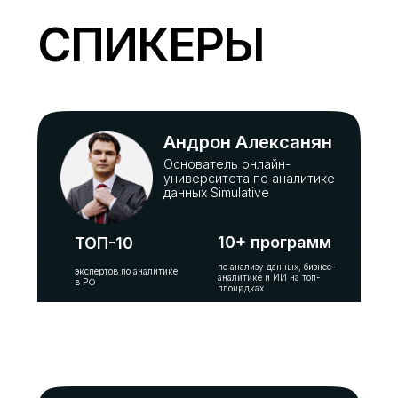
СПИКЕРЫ
Андрон Алексанян
Основатель онлайн-
университета по аналитике
данных Simulative
10+ программ
ТОП-10
по анализу данных, бизнес-
экспертов по аналитике
аналитике и ИИ на топ-
в РФ
площадках