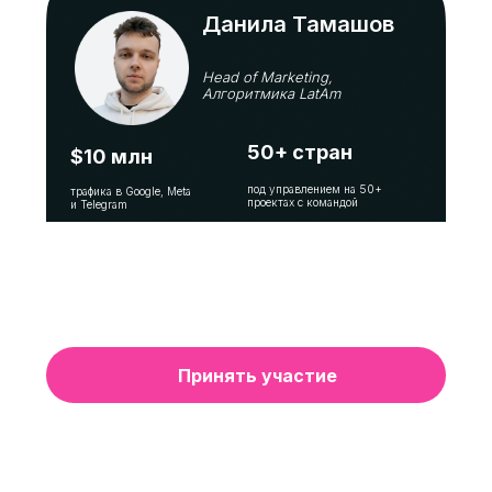
Данила Тамашов
Head of Marketing,
Алгоритмика LatAm
50+ стран
$10 млн
под управлением на 50+
трафика в Google, Meta
проектах с командой
и Telegram
Принять участие