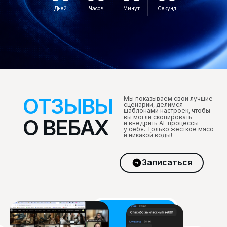
Дней
Часов
Минут
Секунд
ОТЗЫВЫ
Мы показываем свои лучшие
сценарии, делимся
шаблонами настроек, чтобы
вы могли скопировать
О ВЕБАХ
и внедрить AI-процессы
у себя. Только жесткое мясо
и никакой воды!
Записаться