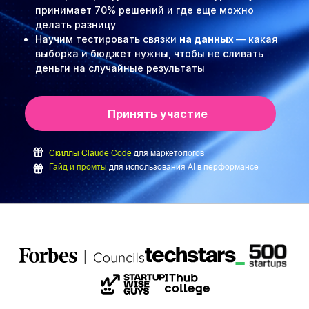
принимает 70% решений и где еще можно
делать разницу
Научим тестировать связки
на данных
— какая
выборка и бюджет нужны, чтобы не сливать
деньги на случайные результаты
Принять участие
Скиллы Claude Code
для маркетологов
Гайд и промты
для использования AI в перформансе